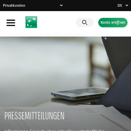
Privatkunden
DE
FR
Konto eröffnen
Privatkunden
DE
EN
Unternehmen
Banque Privée
CSR-Engagement
Aktuelles
Innovative Lösungen
PRESSEMITTEILUNGEN