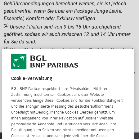
Gebührenbedingungen berechnet werden, sie ist jedoch
gebührenfrei, wenn Sie über ein Package Junge Leute,
Essentiel, Komfort oder Exklusiv verfügen
.
(2)
Unsere Filialen sind von 9 bis 16 Uhr durchgehend
geöffnet, sodass wir auch zwischen 12 und 14 Uhr immer
für Sie da sind.
(3)
Wenn Sie in einem Hotel oder einer ähnlichen Unterkunft
wohnen, benötigen wir (unter anderem) die folgenden
zusätzlichen Dokumente:
Ihre Aufenthaltsgenehmigung oder eine mit der „déclaration
Cookie-Verwaltung
d’arrivée d’un ressortissant de pays tiers pour un séjour de
plus de 3 mois“ (Ankunftserklärung eines
BGL BNP Paribas respektiert Ihre Privatsphäre. Mit Ihrer
Drittstaatsangehörigen für einen Aufenthalt von über drei
Zustimmung möchten wir Cookies auf dieser Website
verwenden. Einige dieser Cookies sind für die Funktionsfähigkeit
Monaten) vergleichbare Bescheinigung; eine Rechnung des
und die anonymisierte Messung des Besucheraufkommens
Hotels, in dem Sie wohnen; eine
unbedingt notwendig. Manche Cookies werden genutzt, um
Unterkunftsbescheinigung; den Personalausweis des
Ihnen ausgehend von Ihrer Navigation auf unserer Website
personalisierte Angebote und Leistungen vorzuschlagen. Ihre
Anbieters der Unterkunft.
Einwilligung zum Setzen von nicht unbedingt notwendigen
Cookies ist freiwillig und kann jederzeit über die Cookie-