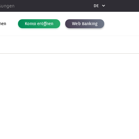
ösungen
DE
FR
DE
hen
Konto eröffnen
Web Banking
EN