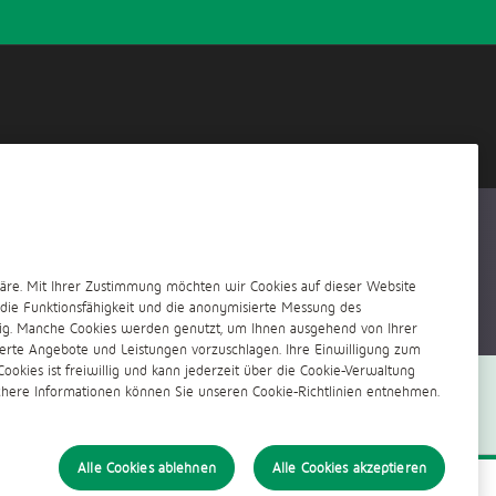
häre. Mit Ihrer Zustimmung möchten wir Cookies auf dieser Website
 die Funktionsfähigkeit und die anonymisierte Messung des
. Manche Cookies werden genutzt, um Ihnen ausgehend von Ihrer
ierte Angebote und Leistungen vorzuschlagen. Ihre Einwilligung zum
okies ist freiwillig und kann jederzeit über die Cookie-Verwaltung
ichere Informationen können Sie unseren Cookie-Richtlinien entnehmen.
Alle Cookies ablehnen
Alle Cookies akzeptieren
Cookies verwalten
Über uns
©
BGL BNP PARIBAS - 2021