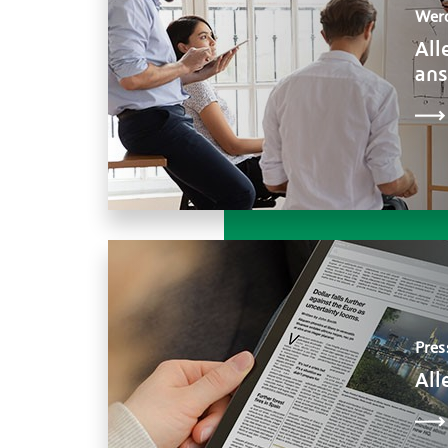
Werd
All
an
Pres
All