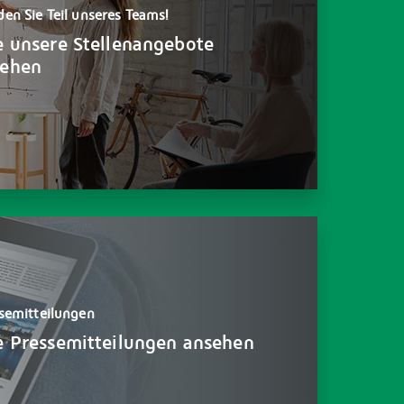
en Sie Teil unseres Teams!
e unsere Stellenangebote
sehen
semitteilungen
e Pressemitteilungen ansehen