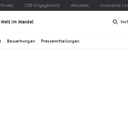
Privée
CSR-Engagement
Aktuelles
Innovative L
e Welt im Wandel
Suc
CSR-Engagement
Aktuelles
Innovative Lösungen
t
Bewerbungen
Pressemitteilungen