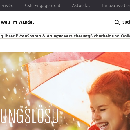
Privée
CSR-Engagement
Aktuelles
Innovative L
e Welt im Wandel
Suc
CSR-Engagement
Aktuelles
Innovative Lösungen
g Ihrer Pläne
Sparen & Anlegen
Versicherung
Sicherheit und Onl
RUNGSLÖSU