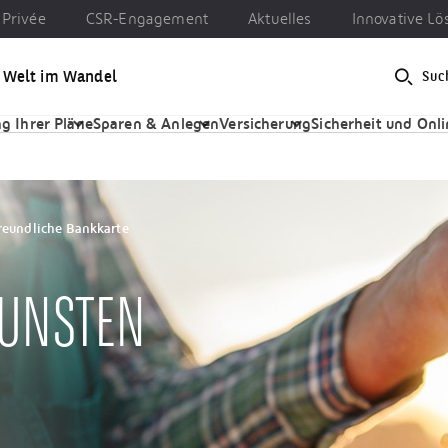
Privée
CSR-Engagement
Aktuelles
Innovative L
e Welt im Wandel
Suc
CSR-Engagement
Aktuelles
Innovative Lösungen
g Ihrer Pläne
Sparen & Anlegen
Versicherung
Sicherheit und Onl
reundliche Bankkarte
GUNSTEN