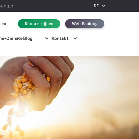
ösungen
DE
FR
DE
hen
Konto eröffnen
Web Banking
EN
ine-Dienste
Blog
Kontakt