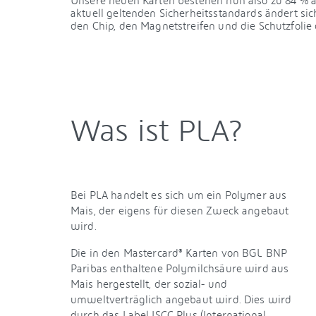
Unsere neuen Karten bestehen nun also zu 84 % 
aktuell geltenden Sicherheitsstandards ändert sic
den Chip, den Magnetstreifen und die Schutzfolie 
Was ist PLA?
Bei PLA handelt es sich um ein Polymer aus
Mais, der eigens für diesen Zweck angebaut
wird.
Die in den Mastercard® Karten von BGL BNP
Paribas enthaltene Polymilchsäure wird aus
Mais hergestellt, der sozial- und
umweltverträglich angebaut wird. Dies wird
durch das Label ISCC Plus (International