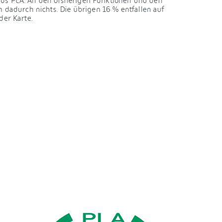
aus PLA. An den bisherigen Funktionen und den
h dadurch nichts. Die übrigen 16 % entfallen auf
der Karte.