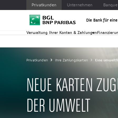
Privatkunden
Unternehmen
Banque 
Die Bank für ein
Privatkunden
Unternehmen
Banque Privée
Verwaltung Ihrer Konten & Zahlungen
Finanzierun
Privatkunden
Ihre Zahlungskarten
Eine umweltf
NEUE KARTEN ZU
DER UMWELT