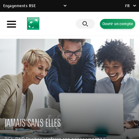
Engagements RSE
FR
FR
Ouvrir un compte
Particuliers
DE
EN
Entreprises
Banque Privée
Engagements RSE
Actualités
Solutions innovantes
JAMAIS SANS ELLES