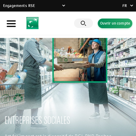
Engagements RSE
FR
FR
Ouvrir un compte
Particuliers
DE
EN
Entreprises
Banque Privée
Engagements RSE
Actualités
Solutions innovantes
ENTREPRISES SOCIALES