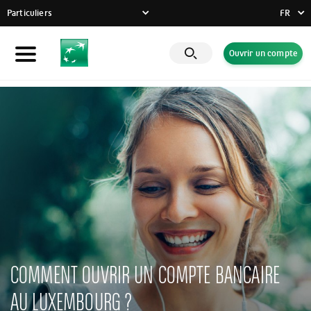
Particuliers
FR
FR
Ouvrir un compte
Particuliers
DE
EN
Entreprises
Banque Privée
Engagements RSE
Actualités
Solutions innovantes
COMMENT OUVRIR UN COMPTE BANCAIRE
AU LUXEMBOURG ?