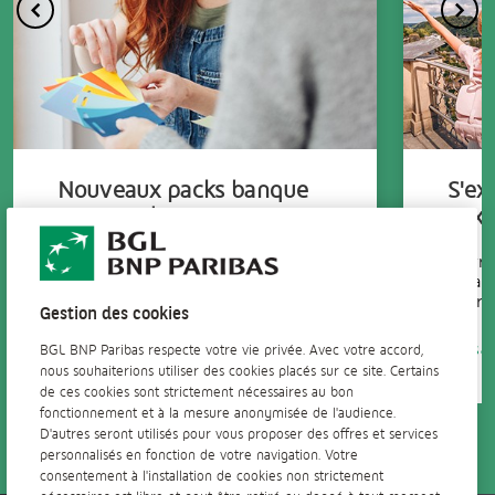
Nouveaux packs banque
S'ex
au quotidien
Lux
Pour une gestion de vos comptes
Ouvri
qui vous ressemble !
garant
pour v
Gestion des cookies
En savoir +
En sav
BGL BNP Paribas respecte votre vie privée. Avec votre accord,
nous souhaiterions utiliser des cookies placés sur ce site. Certains
de ces cookies sont strictement nécessaires au bon
fonctionnement et à la mesure anonymisée de l'audience.
D'autres seront utilisés pour vous proposer des offres et services
personnalisés en fonction de votre navigation. Votre
consentement à l'installation de cookies non strictement