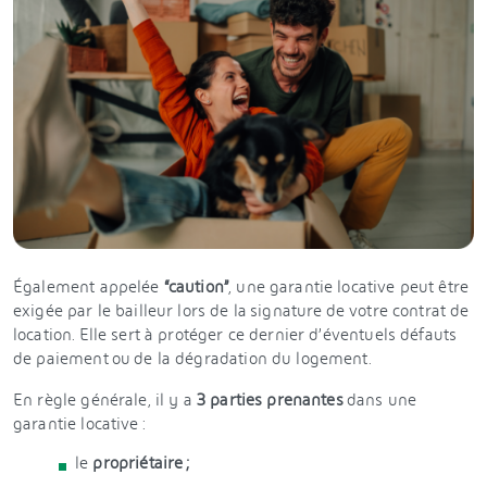
Également appelée
“caution”
, une garantie locative peut être
exigée par le bailleur lors de la signature de votre contrat de
location. Elle sert à protéger ce dernier d’éventuels défauts
de paiement ou de la dégradation du logement.
En règle générale, il y a
3 parties prenantes
dans une
garantie locative :
le
propriétaire ;