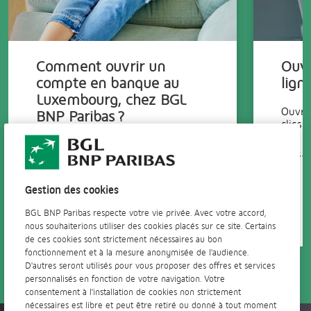
Comment ouvrir un
Ouvr
compte en banque au
lign
Luxembourg, chez BGL
Ouvre
BNP Paribas ?
clics !
Nous répondons à toutes vos
En sav
questions sur l’ouverture de
compte chez BGL BNP Paribas.
Suivez notre guide !
Gestion des cookies
En savoir +
BGL BNP Paribas respecte votre vie privée. Avec votre accord,
nous souhaiterions utiliser des cookies placés sur ce site. Certains
de ces cookies sont strictement nécessaires au bon
fonctionnement et à la mesure anonymisée de l'audience.
D'autres seront utilisés pour vous proposer des offres et services
personnalisés en fonction de votre navigation. Votre
consentement à l'installation de cookies non strictement
nécessaires est libre et peut être retiré ou donné à tout moment