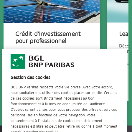
Crédit d'investissement
Leas
pour professionnel
Découv
pour v
Le crédit d'investissement de la
BGL BNP Paribas vous permet de
financer tout type de projet
En sav
professionnel. Découvrez tous ses
avantages.
Gestion des cookies
En savoir +
BGL BNP Paribas respecte votre vie privée. Avec votre accord,
nous souhaiterions utiliser des cookies placés sur ce site. Certains
de ces cookies sont strictement nécessaires au bon
fonctionnement et à la mesure anonymisée de l'audience.
D'autres seront utilisés pour vous proposer des offres et services
personnalisés en fonction de votre navigation. Votre
consentement à l'installation de cookies non strictement
nécessaires est libre et peut être retiré ou donné à tout moment
depuis la gestion des cookies.