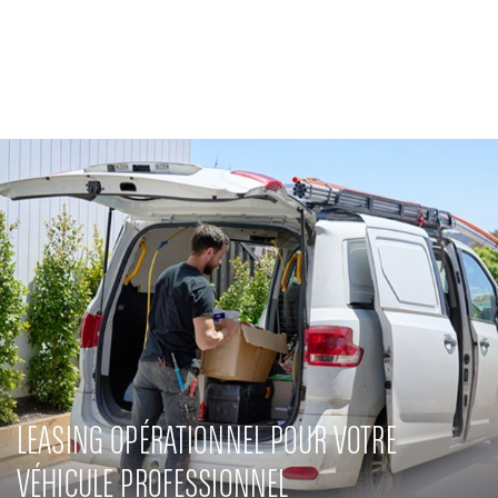
Banque Privée
Engagements RSE
Actualités
Solutions innovantes
LEASING OPÉRATIONNEL POUR VOTRE
VÉHICULE PROFESSIONNEL