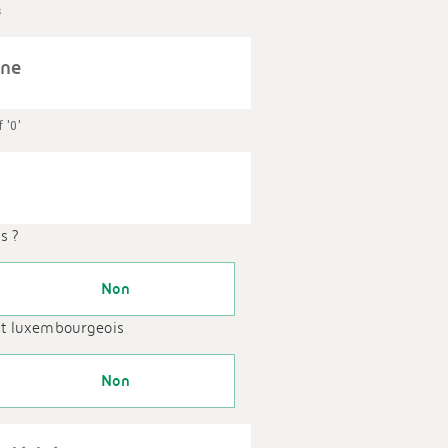
s
one
f '0'
s ?
Non
tat luxembourgeois
Non