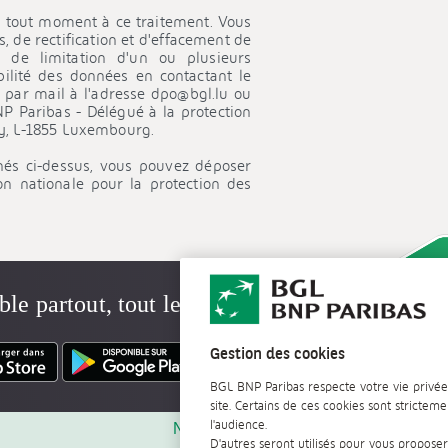
mmunications électroniques y afférentes.
à tout moment à ce traitement. Vous
, de rectification et d'effacement de
urnir la preuve, en cas de contestation,
 de limitation d'un ou plusieurs
ion commerciale. La Banque conserve ces
bilité des données en contactant le
réglementation en vigueur, pendant une
 par mail à l'adresse dpo@bgl.lu ou
P Paribas - Délégué à la protection
dy, L-1855 Luxembourg.
és ci-dessus, vous pouvez déposer
n nationale pour la protection des
ble partout, tout le temps
Gestion des cookies
BGL BNP Paribas respecte votre vie privée.
site. Certains de ces cookies sont strict
l'audience.
Nous suivre
D'autres seront utilisés pour vous proposer