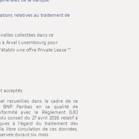
 générales de la banque.
ations relatives au traitement de
r l'intermédiaire de ce formulaire sont
nelles collectées dans ce
té de responsable de traitement, afin de
s à Arval Luxembourg pour
 à vos demandes d’informations sur nos
tablir une offre Private Lease **.
es précontractuelles ou contractuelles.
s fins commerciales. Si vous n’êtes pas
nnées seront conservées 6 mois. Si vous
nées seront conservées 10 ans à compter
t acceptés.
ur les traitements de données effectués
el recueillies dans le cadre de ce
n matière de protection des données et
GL BNP Paribas en sa qualité de
nformité avec le Règlement (UE)
tons à consulter la
Notice Protection des
 conseil du 27 avril 2016 relatif à
t ou en agence.
ques à l'égard du traitement des
a libre circulation de ces données.
de la Banque impliquant l’usage de moyen
servée durant six mois.
 e-mail, internet) marque son accord sur