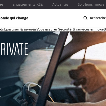
ée
Engagements RSE
Actualités
Solutions innova
monde qui change
Recherche
gements RSE
Actualités
Solutions innovantes
emande private lease | BGL BNP Paribas
ets
Epargner & investir
Vous assurer
Sécurité & services en ligne
B
RIVATE
r
e