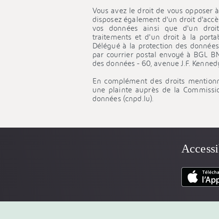
l’enregistrement et le traitement des co
Vous avez le droit de vous opposer 
disposez également d'un droit d'accès
La finalité des enregistrements est de fo
vos données ainsi que d'un droit
d’une transaction ou de toute communicat
traitements et d'un droit à la porta
enregistrements en conformité avec la 
Délégué à la protection des données
durée maximale de 10 ans.
par courrier postal envoyé à BGL BN
des données - 60, avenue J.F. Kenne
En complément des droits mentionn
une plainte auprès de la Commissio
données (cnpd.lu).
Accessi