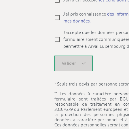
J'ai lu et j'accepte
les conditions
J'ai pris connaissance
des inform
mes données.
Les données personnelles recueillies pa
J'accepte que les données person
traitées par BGL BNP Paribas, en sa quali
formulaire soient communiquée
prendre contact avec vous pour répondre
permettre à Arval Luxembourg d'é
produits et services en exécution de mesur
Vos données ne seront pas utilisées à de
Valider
encore client de BGL BNP Paribas, ces do
êtes client de BGL BNP Paribas, ces don
de la fin de la relation contractuelle.
* Seuls trois devis par personne seron
Pour toute information complémentaire s
** Les données à caractère personn
par BGL BNP Paribas et sur vos droits e
formulaire sont traitées par B
responsable de traitement en co
l’exercice de ces derniers, nous vous invi
2016/679 du Parlement européen et du
données
disponible sur notre site interne
la protection des personnes physi
données à caractère personnel et à l
Toute personne qui recourt à un service 
Ces données personnelles seront con
de communication électronique (téléphone,