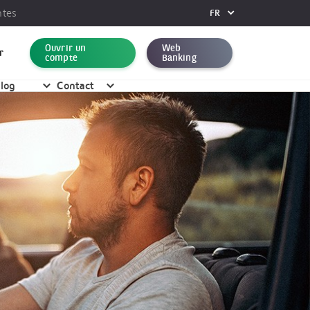
ntes
FR
FR
Ouvrir un
Web
DE
r
compte
Banking
EN
log
Contact