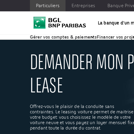
Particuliers
Entreprises
Banque Priv
La banque d'un 
Particuliers
Entreprises
Banque Privée
Enga
Particuliers
Votre projet auto | BGL BNP Paribas
D
Gérer vos comptes & paiements
Financer vos proj
DEMANDER MON P
LEASE
Offrez-vous le plaisir de la conduite sans
contraintes. Le leasing voiture permet de maitrise
votre budget: vous choisissez le modèle de votre
voiture neuve et vous payez un loyer mensuel fix
pendant toute la durée du contrat.