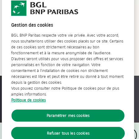
communications électroniques y afférentes. La finalité
et d'un droit à la portabilité des données en
des enregistrements est de fournir la preuve, en cas de
contactant le Délégué à la protection des
données par mail à l'adresse dpo@bgl.lu ou par
contestation, d’une transaction ou de toute
courrier postal envoyé à BGL BNP Paribas -
communication commerciale. La Banque conserve ces
Délégué à la protection des données - 60,
Gestion des cookies
enregistrements en conformité avec la réglementation
avenue J.F. Kennedy, L-1855 Luxembourg.
en vigueur, pendant une durée maximale de 10 ans.
BGL BNP Paribas respecte votre vie privée. Avec votre accord,
En complément des droits mentionnés ci-
nous souhaiterions utiliser des cookies placés sur ce site. Certains
dessus, vous pouvez déposer une plainte auprès
de ces cookies sont strictement nécessaires au bon
de la Commission nationale pour la protection
fonctionnement et à la mesure anonymisée de l'audience.
des données (cnpd.lu).
D'autres seront utilisés pour vous proposer des offres et services
personnalisés en fonction de votre navigation. Votre
consentement à l'installation de cookies non strictement
nécessaires est libre et peut être retiré ou donné à tout moment
depuis la gestion des cookies.
Accessible partout, tout le temps
Vous pouvez consulter notre Politique de cookies pour de plus
amples informations.
Politique de cookies
Paramétrer mes cookies
Nous suivre
Refuser tous les cookies