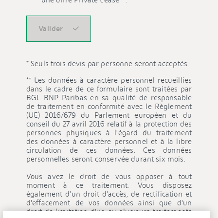
une offre Private Lease **.
en exécution de mesures précontractuelles ou
contractuelles.
Valider
Vos données ne seront pas utilisées à des fins
commerciales. Si vous n’êtes pas encore client de BGL
BNP Paribas, ces données seront conservées 6 mois. Si
* Seuls trois devis par personne seront acceptés.
vous êtes client de BGL BNP Paribas, ces données
seront conservées 10 ans à compter de la fin de la
** Les données à caractère personnel recueillies
relation contractuelle.
dans le cadre de ce formulaire sont traitées par
BGL BNP Paribas en sa qualité de responsable
Pour toute information complémentaire sur les
de traitement en conformité avec le Règlement
(UE) 2016/679 du Parlement européen et du
traitements de données effectués par BGL BNP Paribas
conseil du 27 avril 2016 relatif à la protection des
et sur vos droits en matière de protection des données
personnes physiques à l'égard du traitement
et l’exercice de ces derniers, nous vous invitons à
des données à caractère personnel et à la libre
consulter la
Notice Protection des données
disponible
circulation de ces données. Ces données
sur notre site internet ou en agence.
personnelles seront conservée durant six mois.
Vous avez le droit de vous opposer à tout
Toute personne qui recourt à un service de la Banque
moment à ce traitement. Vous disposez
impliquant l’usage de moyen de communication
également d'un droit d'accès, de rectification et
électronique (téléphone, e-mail, internet) marque son
d'effacement de vos données ainsi que d'un
accord sur l’enregistrement et le traitement des
droit de limitation d'un ou plusieurs traitements