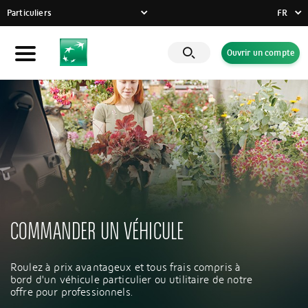
Particuliers
FR
FR
Ouvrir un compte
Particuliers
DE
EN
Entreprises
Banque Privée
Engagements RSE
Actualités
Solutions innovantes
COMMANDER UN VÉHICULE
Roulez à prix avantageux et tous frais compris à
bord d'un véhicule particulier ou utilitaire de notre
offre pour professionnels.