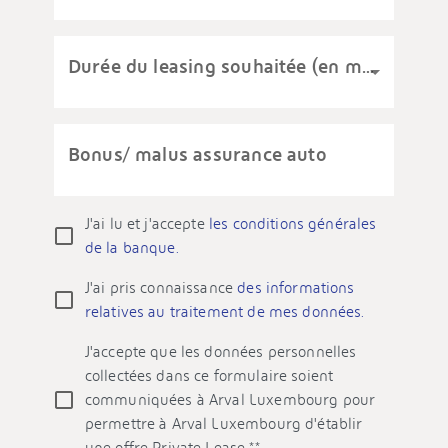
Durée du leasing souhaitée (en mois)
Bonus/ malus assurance auto
J'ai lu et j'accepte
les conditions générales
de la banque.
J'ai pris connaissance
des informations
relatives au traitement de mes données.
Les données personnelles recueillies par l'intermédiaire
J'accepte que les données personnelles
de ce formulaire sont traitées par BGL BNP Paribas, en
collectées dans ce formulaire soient
sa qualité de responsable de traitement, afin de
communiquées à Arval Luxembourg pour
prendre contact avec vous pour répondre à vos
permettre à Arval Luxembourg d'établir
demandes d’informations sur nos produits et services