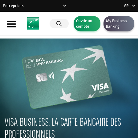
Entreprises
FR
FR
Ouvrir un
My Business
Particuliers
DE
compte
Banking
EN
Entreprises
Banque Privée
Engagements RSE
Actualités
Solutions innovantes
VISA BUSINESS, LA CARTE BANCAIRE DES
PROFESSIONNELS