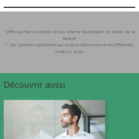
* Offre soumise à condition et sous réserve d'acceptation du dossier par la
banque.
** Voir conditions applicables aux produits d’assurances et les différentes
limites ou seuils.
Découvrir aussi