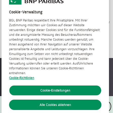
Risiken (wie im Anlegerpanorama beschrieben) sowie nach
Einholung aller notwendigen Informationen. BGL BNP
Cookie-Verwaltung
Paribas empfiehlt Ihnen, bei Bedarf professionelle Berater,
einschließlich Steuerberater, hinzuzuziehen. BGL BNP
BGL BNP Paribas respektiert Ihre Privatsphäre. Mit Ihrer
Paribas Société Anonyme mit Sitz in der Avenue J.F. Kennedy
Zustimmung möchten wir Cookies auf dieser Website
50, L-2951 Luxemburg, unterliegt als Kreditinstitut der
verwenden. Einige dieser Cookies sind für die Funktionsfähigkeit
Regulierung und Aufsicht der Commission de Surveillance
und die anonymisierte Messung des Besucheraufkommens
du Secteur Financier (CSSF), 283, Route d’Arlon, L-1150
unbedingt notwendig. Manche Cookies werden genutzt, um
Luxemburg
Ihnen ausgehend von Ihrer Navigation auf unserer Website
personalisierte Angebote und Leistungen vorzuschlagen. Ihre
Einwilligung zum Setzen von nicht unbedingt notwendigen
Cookies ist freiwillig und kann jederzeit über die Cookie-
Verwaltung widerrufen oder erteilt werden. Ausführlichere
Überall jederzeit verfügbar
Informationen können Sie unseren Cookie-Richtlinien
entnehmen.
Cookie-Richtlinien
Cookie-Einstellungen
Folgen Sie uns
Alle Cookies ablehnen