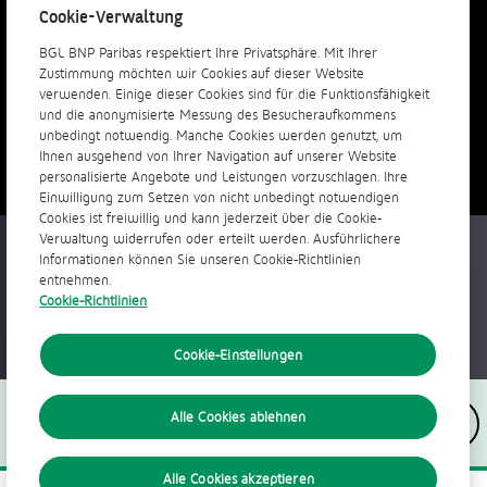
Tipps
Cookie-Verwaltung
BGL BNP Paribas respektiert Ihre Privatsphäre. Mit Ihrer
Erfahren Sie mehr
Zustimmung möchten wir Cookies auf dieser Website
verwenden. Einige dieser Cookies sind für die Funktionsfähigkeit
und die anonymisierte Messung des Besucheraufkommens
unbedingt notwendig. Manche Cookies werden genutzt, um
Ihnen ausgehend von Ihrer Navigation auf unserer Website
personalisierte Angebote und Leistungen vorzuschlagen. Ihre
Einwilligung zum Setzen von nicht unbedingt notwendigen
Cookies ist freiwillig und kann jederzeit über die Cookie-
Verwaltung widerrufen oder erteilt werden. Ausführlichere
Überall jederzeit verfügbar
Informationen können Sie unseren Cookie-Richtlinien
entnehmen.
Cookie-Richtlinien
Cookie-Einstellungen
Folgen Sie uns
Alle Cookies ablehnen
Alle Cookies akzeptieren