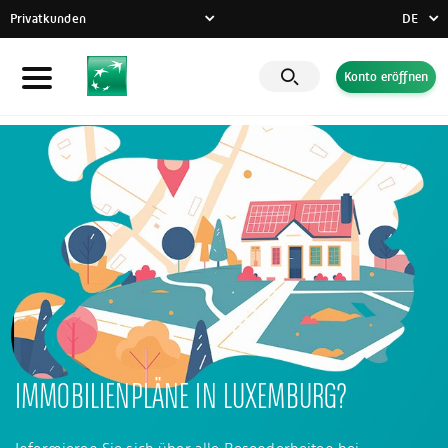
Privatkunden
DE
FR
Konto eröffnen
Privatkunden
DE
EN
Unternehmen
Banque Privée
CSR-Engagement
Aktuelles
Innovative Lösungen
IMMOBILIENPLÄNE IN LUXEMBURG?