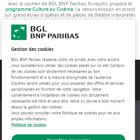
Avec le soutien de BGL BNP Paribas, Kinepolis propose le
programme Culture au Cinéma
. La retransmission en direct
sur grand écran d’opéras et de pièces de théâtre interprétés
par les plus grands artistes sur les plus grandes scènes du
monde permet d’avoir accès aux plus prestigieuses
représentations à deux pas de chez soi !
Gestion des cookies
BGL BNP Paribas respecte votre vie privée. Avec votre accord,
nous souhaiterions utiliser des cookies placés sur ce site. Certains
de ces cookies sont strictement nécessaires au bon
Vous avez besoin d'aide?
fonctionnement et à la mesure anonymisée de l'audience.
Contactez-nous
D'autres seront utilisés pour vous proposer des offres et services
personnalisés en fonction de votre navigation. Votre
consentement à l'installation de cookies non strictement
nécessaires est libre et peut être retiré ou donné à tout moment
depuis la gestion des cookies.
Accessible partout, tout le temps
Vous pouvez consulter notre Politique de cookies pour de plus
amples informations.
Politique de cookies