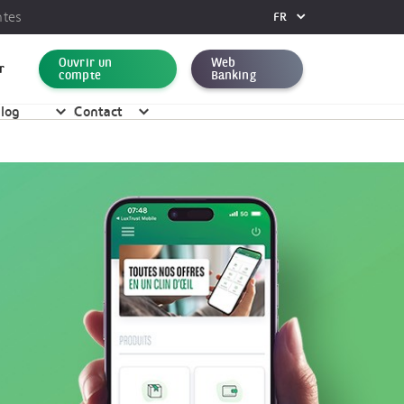
ntes
FR
FR
Ouvrir un
Web
DE
r
compte
Banking
EN
log
Contact