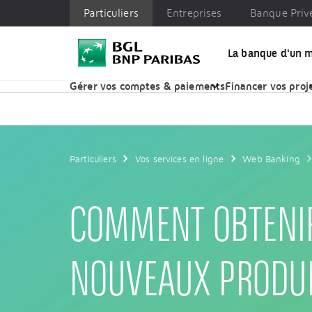
Particuliers
Entreprises
Banque Priv
La banque d'un 
Particuliers
Entreprises
Banque Privée
Enga
Gérer vos comptes & paiements
Financer vos proj
Particuliers
Vos services en ligne
Web Banking
COMMENT OBTENI
NOUVEAUX PRODUI