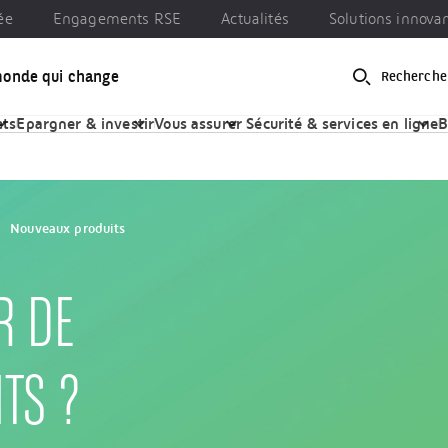
ée
Engagements RSE
Actualités
Solutions innova
monde qui change
Recherche
gements RSE
Actualités
Solutions innovantes
ets
Epargner & investir
Vous assurer
Sécurité & services en ligne
B
Nouveaux produits
R DE
TS ?