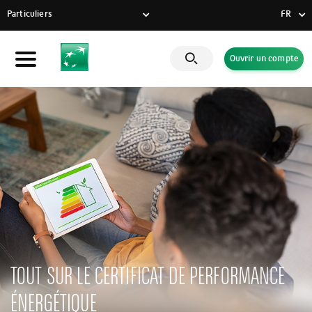
Particuliers
FR
FR
Ouvrir un compte
Particuliers
DE
Entreprises
EN
Banque Privée
Engagements RSE
Actualités
Solutions innovantes
TOUT SUR LE CERTIFICAT DE PERFORMANCE
ÉNERGÉTIQUE