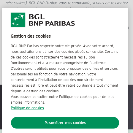
nécessaires). BGL BNP Paribas vous recommande, si vous en ressentez
le besoin, de ne pas hésiter à faire appel à des conseillers
professionnels, y compris des conseillers fiscaux.
BGL BNP Paribas Société Anonyme, ayant son siège social avenue J.F.
Kennedy, 50, L-2951 Luxembourg, en tant qu'établissement de crédit, est
soumise à la réglementation et au contrôle de la Commission de
Gestion des cookies
Surveillance du Secteur Financier (CSSF), 283, route d'Arlon, L-1150
BGL BNP Paribas respecte votre vie privée. Avec votre accord,
Luxembourg.
nous souhaiterions utiliser des cookies placés sur ce site. Certains
de ces cookies sont strictement nécessaires au bon
fonctionnement et à la mesure anonymisée de l'audience.
D'autres seront utilisés pour vous proposer des offres et services
personnalisés en fonction de votre navigation. Votre
consentement à l'installation de cookies non strictement
nécessaires est libre et peut être retiré ou donné à tout moment
depuis la gestion des cookies.
Accessible partout, tout le temps
Vous pouvez consulter notre Politique de cookies pour de plus
amples informations.
Politique de cookies
Paramétrer mes cookies