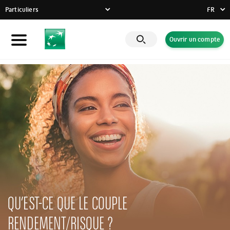
Particuliers
FR
FR
Ouvrir un compte
Particuliers
DE
EN
Entreprises
Banque Privée
Engagements RSE
Actualités
Solutions innovantes
QU’EST-CE QUE LE COUPLE
RENDEMENT/RISQUE ?