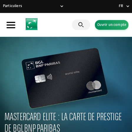
Particuliers
FR
FR
Ouvrir un compte
Particuliers
DE
Entreprises
EN
Banque Privée
Engagements RSE
Actualités
Solutions innovantes
MASTERCARD ELITE : LA CARTE DE PRESTIGE
DE BGL BNP PARIBAS