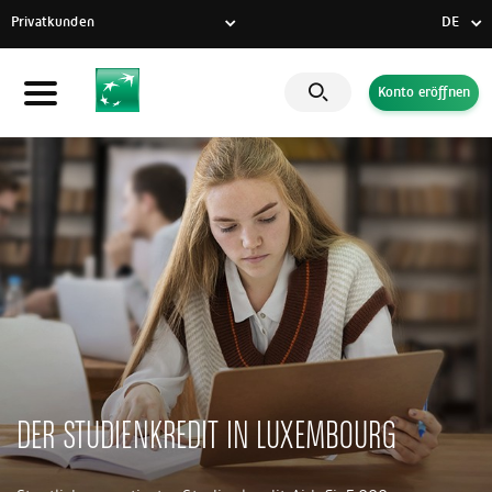
Privatkunden
DE
FR
Konto eröffnen
Privatkunden
DE
Unternehmen
EN
Banque Privée
CSR-Engagement
Aktuelles
Innovative Lösungen
DER STUDIENKREDIT IN LUXEMBOURG