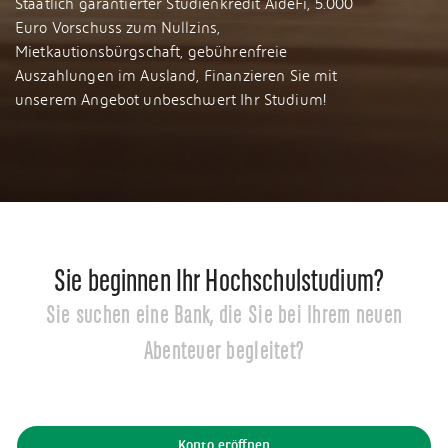
Staatlich garantierter Studienkredit AideFi, 5.000
Euro Vorschuss zum Nullzins,
Mietkautionsbürgschaft, gebührenfreie
Auszahlungen im Ausland, Finanzieren Sie mit
unserem Angebot unbeschwert Ihr Studium!
Sie beginnen Ihr Hochschulstudium?
Sie suchen eine Bank, die Sie bei Ihrem neuen
Abenteuer begleitet?
Konto eröffnen