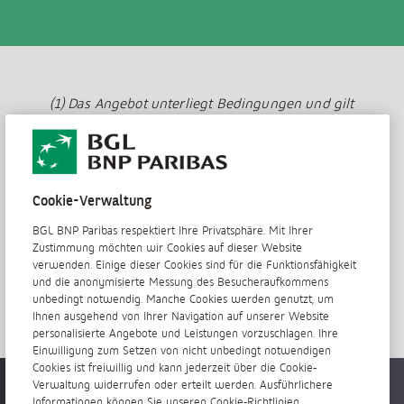
(1) Das Angebot unterliegt Bedingungen und gilt
vorbehaltlich der Antragsannahme durch die Bank.
(2) Dieser Vorschuss muss bei Auszahlung des staatlich
garantierten Studienkredits (AideFi) zurückgezahlt werden.
(3) Ausser Wechselgebühren
Cookie-Verwaltung
(4) Mehr zu den Konditionen erfahren Sie in der Filiale.
BGL BNP Paribas respektiert Ihre Privatsphäre. Mit Ihrer
(5) Maximal 250 Euro.
Zustimmung möchten wir Cookies auf dieser Website
verwenden. Einige dieser Cookies sind für die Funktionsfähigkeit
und die anonymisierte Messung des Besucheraufkommens
unbedingt notwendig. Manche Cookies werden genutzt, um
Ihnen ausgehend von Ihrer Navigation auf unserer Website
personalisierte Angebote und Leistungen vorzuschlagen. Ihre
Einwilligung zum Setzen von nicht unbedingt notwendigen
Cookies ist freiwillig und kann jederzeit über die Cookie-
Verwaltung widerrufen oder erteilt werden. Ausführlichere
Überall jederzeit verfügbar
Informationen können Sie unseren Cookie-Richtlinien