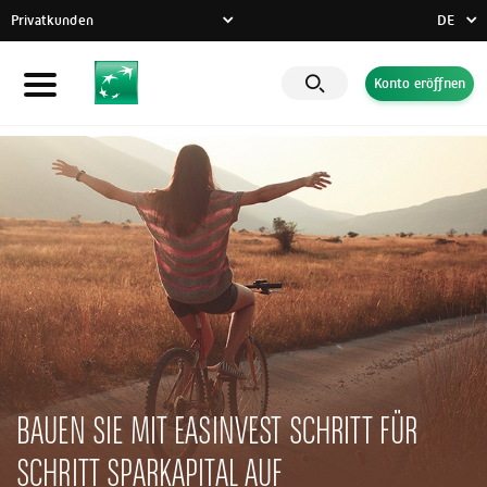
Privatkunden
DE
FR
Konto eröffnen
Privatkunden
DE
EN
Unternehmen
Banque Privée
CSR-Engagement
Aktuelles
Innovative Lösungen
BAUEN SIE MIT EASINVEST SCHRITT FÜR
SCHRITT SPARKAPITAL AUF