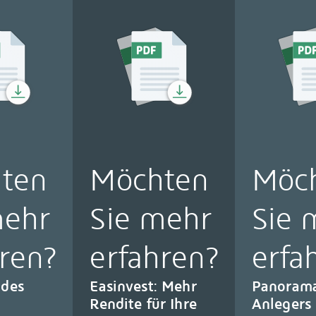
ten
Möchten
Möc
mehr
Sie mehr
Sie 
ren?
erfahren?
erfa
des
Easinvest: Mehr
Panorama
Rendite für Ihre
Anlegers