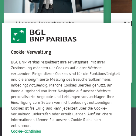
Unsere Investments
Anla
Fonds
Alle u
mittel
10 Investmentfonds, die von
unseren Experten ausgewählt und
Cookie-Verwaltung
verwaltet werden.
Erfah
BGL BNP Paribas respektiert Ihre Privatsphäre. Mit Ihrer
Erfahren Sie mehr
Zustimmung möchten wir Cookies auf dieser Website
verwenden. Einige dieser Cookies sind für die Funktionsfähigkeit
und die anonymisierte Messung des Besucheraufkommens
unbedingt notwendig. Manche Cookies werden genutzt, um
Ihnen ausgehend von Ihrer Navigation auf unserer Website
personalisierte Angebote und Leistungen vorzuschlagen. Ihre
Einwilligung zum Setzen von nicht unbedingt notwendigen
Cookies ist freiwillig und kann jederzeit über die Cookie-
Verwaltung widerrufen oder erteilt werden. Ausführlichere
Überall jederzeit verfügbar
Informationen können Sie unseren Cookie-Richtlinien
entnehmen.
Cookie-Richtlinien