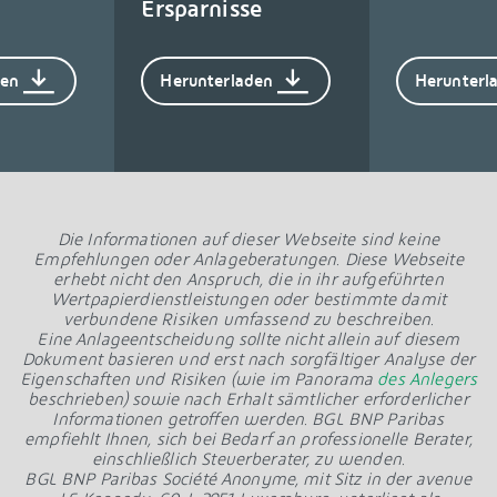
Ersparnisse
den
Herunterladen
Herunterl
Die Informationen auf dieser Webseite sind keine
Empfehlungen oder Anlageberatungen. Diese Webseite
erhebt nicht den Anspruch, die in ihr aufgeführten
Wertpapierdienstleistungen oder bestimmte damit
verbundene Risiken umfassend zu beschreiben.
Eine Anlageentscheidung sollte nicht allein auf diesem
Dokument basieren und erst nach sorgfältiger Analyse der
Eigenschaften und Risiken (wie im Panorama
des Anlegers
beschrieben) sowie nach Erhalt sämtlicher erforderlicher
Informationen getroffen werden. BGL BNP Paribas
empfiehlt Ihnen, sich bei Bedarf an professionelle Berater,
einschließlich Steuerberater, zu wenden.
BGL BNP Paribas Société Anonyme, mit Sitz in der avenue