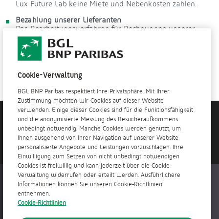
Lux Future Lab keine Miete und Nebenkosten zahlen.
Bezahlung unserer Lieferanten
Das Bearbeitungsverfahren für Rechnungen unserer
Lieferanten wurde angepasst, um die Zahlungen zu
beschleunigen.
Cookie-Verwaltung
BGL BNP Paribas respektiert Ihre Privatsphäre. Mit Ihrer
Zustimmung möchten wir Cookies auf dieser Website
verwenden. Einige dieser Cookies sind für die Funktionsfähigkeit
und die anonymisierte Messung des Besucheraufkommens
Brauchen Sie Hilfe?
unbedingt notwendig. Manche Cookies werden genutzt, um
Kontaktieren Sie uns
Ihnen ausgehend von Ihrer Navigation auf unserer Website
personalisierte Angebote und Leistungen vorzuschlagen. Ihre
Einwilligung zum Setzen von nicht unbedingt notwendigen
Cookies ist freiwillig und kann jederzeit über die Cookie-
Verwaltung widerrufen oder erteilt werden. Ausführlichere
Überall jederzeit verfügbar
Informationen können Sie unseren Cookie-Richtlinien
entnehmen.
Cookie-Richtlinien