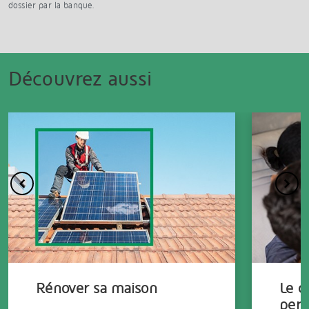
dossier par la banque.
Découvrez aussi
Rénover sa maison
Le c
perf