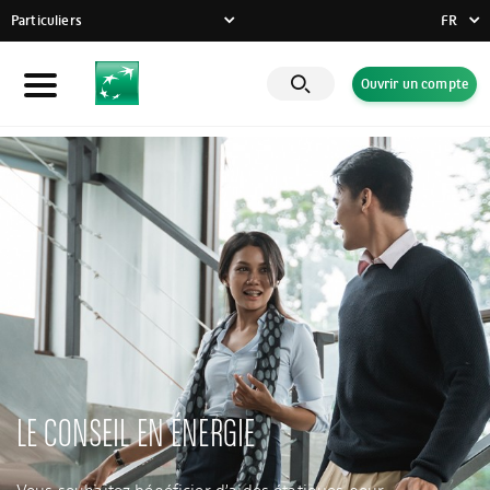
Particuliers
FR
FR
Ouvrir un compte
Particuliers
DE
EN
Entreprises
Banque Privée
Engagements RSE
Actualités
Solutions innovantes
LE CONSEIL EN ÉNERGIE