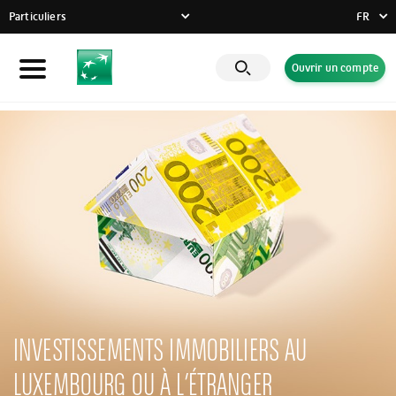
Particuliers
FR
FR
Ouvrir un compte
Particuliers
DE
EN
Entreprises
Banque Privée
Engagements RSE
Actualités
Solutions innovantes
INVESTISSEMENTS IMMOBILIERS AU
LUXEMBOURG OU À L’ÉTRANGER