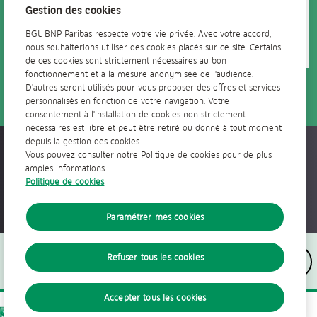
immobilier.
Gestion des cookies
En savoir +
BGL BNP Paribas respecte votre vie privée. Avec votre accord,
nous souhaiterions utiliser des cookies placés sur ce site. Certains
de ces cookies sont strictement nécessaires au bon
fonctionnement et à la mesure anonymisée de l'audience.
D'autres seront utilisés pour vous proposer des offres et services
personnalisés en fonction de votre navigation. Votre
consentement à l'installation de cookies non strictement
nécessaires est libre et peut être retiré ou donné à tout moment
depuis la gestion des cookies.
Accessible partout, tout le temps
Vous pouvez consulter notre Politique de cookies pour de plus
amples informations.
Politique de cookies
Paramétrer mes cookies
Nous suivre
Refuser tous les cookies
Accepter tous les cookies
La banque d'un monde qui change