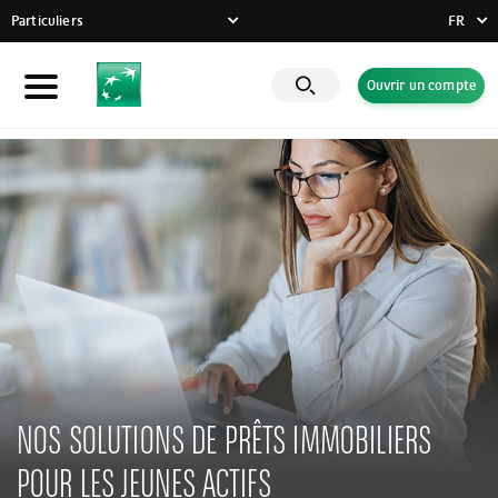
Particuliers
FR
FR
Ouvrir un compte
Particuliers
DE
EN
Entreprises
Banque Privée
Engagements RSE
Actualités
Solutions innovantes
NOS SOLUTIONS DE PRÊTS IMMOBILIERS
POUR LES JEUNES ACTIFS