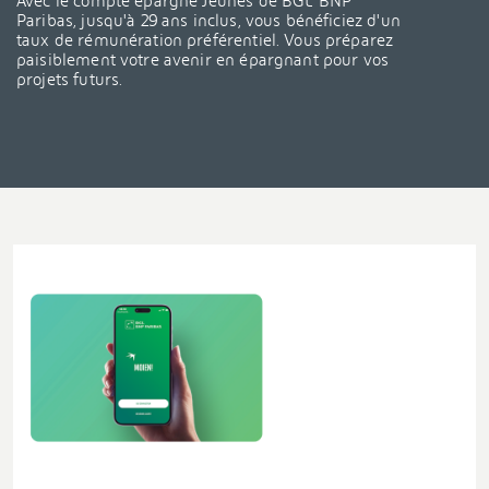
Avec le compte épargne Jeunes de BGL BNP
Paribas, jusqu'à 29 ans inclus, vous bénéficiez d'un
taux de rémunération préférentiel. Vous préparez
paisiblement votre avenir en épargnant pour vos
projets futurs.