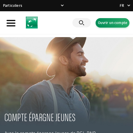
Particuliers
FR
FR
Ouvrir un compte
Particuliers
DE
EN
Entreprises
Banque Privée
Engagements RSE
Actualités
Solutions innovantes
COMPTE ÉPARGNE JEUNES