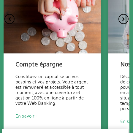
Compte épargne
Nos 
Constituez un capital selon vos
Découv
besoins et vos projets. Votre argent
de co
est rémunéré et accessible à tout
pouve
moment, avec une ouverture et
en ag
gestion 100% en ligne à partir de
situat
votre Web Banking.
temps
perso
En savoir +
En sav