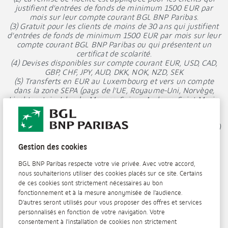
justifient d’entrées de fonds de minimum 1500 EUR par
mois sur leur compte courant BGL BNP Paribas.
(3) Gratuit pour les clients de moins de 30 ans qui justifient
d’entrées de fonds de minimum 1500 EUR par mois sur leur
compte courant BGL BNP Paribas ou qui présentent un
certificat de scolarité.
(4) Devises disponibles sur compte courant EUR, USD, CAD,
GBP, CHF, JPY, AUD, DKK, NOK, NZD, SEK
(5) Transferts en EUR au Luxembourg et vers un compte
dans la zone SEPA (pays de l’UE, Royaume-Uni, Norvège,
Liechtenstein, Islande, Monaco, Suisse, Andorre, Saint-Marin,
Vatican, Guernesey, Jersey et Ile de Man) avec IBAN et BIC
du bénéficiaire et mention ≪ frais partages ≫.
(6) Dans le réseau mondial de BNP Paribas (Global Network)
et de ses partenaires (Global Alliance), les retraits d’espèces
en EUR avec les cartes de débit sont gratuits.
Gestion des cookies
(7) L’offre est soumise à conditions et nécessite que vous
domiciliez un salaire auprès de BGL BNP Paribas.
BGL BNP Paribas respecte votre vie privée. Avec votre accord,
nous souhaiterions utiliser des cookies placés sur ce site. Certains
de ces cookies sont strictement nécessaires au bon
fonctionnement et à la mesure anonymisée de l'audience.
D'autres seront utilisés pour vous proposer des offres et services
personnalisés en fonction de votre navigation. Votre
consentement à l'installation de cookies non strictement