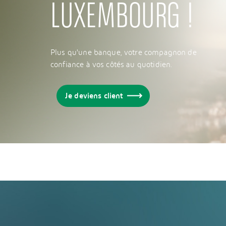
LUXEMBOURG !
Plus qu'une banque, votre compagnon de
confiance à vos côtés au quotidien.
Je deviens client