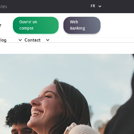
FR
ntes
FR
Ouvrir un
Web
r
DE
compte
Banking
EN
log
Contact