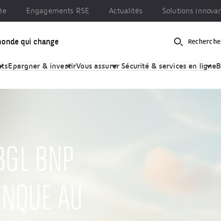
ée
Engagements RSE
Actualités
Solutions innova
monde qui change
Recherche
gements RSE
Actualités
Solutions innovantes
ets
Epargner & investir
Vous assurer
Sécurité & services en ligne
B
BGL BNP
ANQUE AU