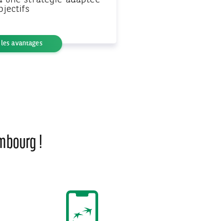
d'une stratégie adaptée
bjectifs
 les avantages
mbourg !