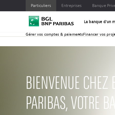
Particuliers
Entreprises
Banque Priv
La banque d'un 
Particuliers
Entreprises
Banque Privée
Enga
Gérer vos comptes & paiements
Financer vos proj
BIENVENUE CHEZ 
PARIBAS, VOTRE B