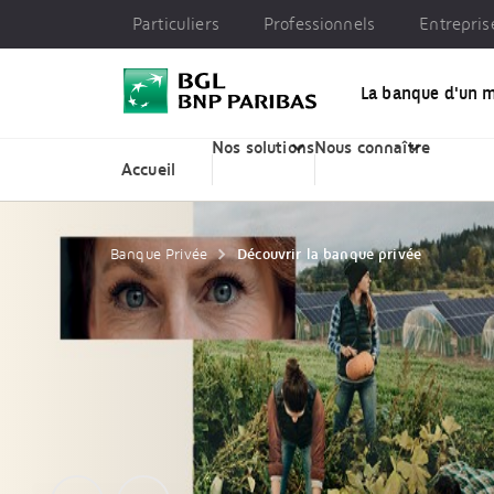
Particuliers
Professionnels
Entrepris
La banque d'un 
Particuliers
Professionnels
Entreprises
Banq
Nos solutions
Nous connaître
Accueil
Banque Privée
Découvrir la banque privée