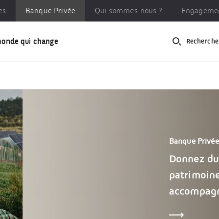
es
Banque Privée
Qui sommes-nous ?
Engagemen
monde qui change
Recherche
ue Privée
Qui sommes-nous ?
Engagements RSE