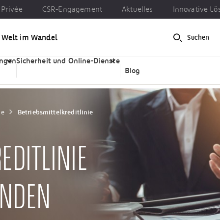
Privée
CSR-Engagement
Aktuelles
Innovative L
e Welt im Wandel
Suchen
CSR-Engagement
Aktuelles
Innovative Lösungen
ungen
Sicherheit und Online-Dienste
Blog
ne
Betriebsmittelkreditlinie
EDITLINIE
UNDEN