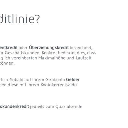
itlinie?
entkredi
t oder
Überziehungskredit
bezeichnet,
ür Geschäftskunden. Konkret bedeutet dies, dass
glich vereinbarten Maximalhöhe und Laufzeit
können.
lich: Sobald auf Ihrem Girokonto
Gelder
en diese mit Ihrem Kontokorrentsaldo
tskundenkredit
jeweils zum Quartalsende