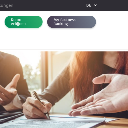
ösungen
DE
FR
Konto
My Business
DE
eröffnen
Banking
EN